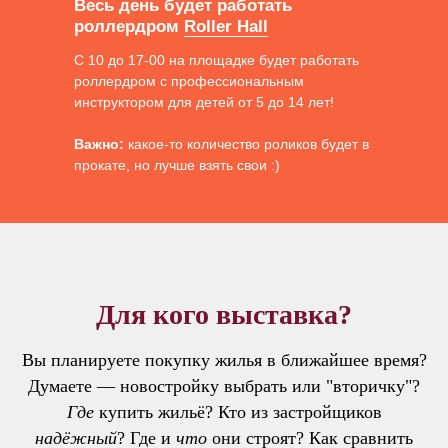
Весь день будет работать
роллердром
Roller Hall
С 10 до 17-00 на площадке будет работать
роллердром с профессиональным
инструктором для детей от 5 до 14 лет!
Важно:
какое-то количество роликов будет в
прокате, но лучше взять свои :)
Для кого выставка?
Вы планируете покупку жилья в ближайшее время?
Думаете — новостройку выбрать или "вторичку"?
Где
купить жильё? Кто из застройщиков
надёжный
? Где и
что
они строят? Как сравнить