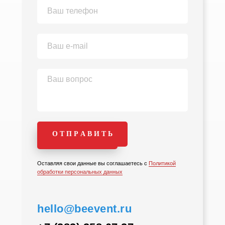
ПОЛУЧИТЬ
О Т П Р А В И Т Ь
ПРЕДЛОЖЕНИЕ
Оставляя свои данные вы соглашаетесь с
Политикой
обработки персональных данных
hello@beevent.ru