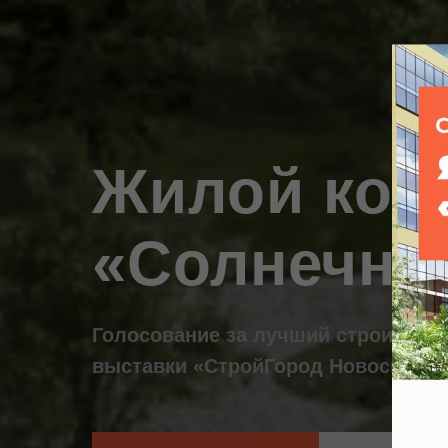
Жилой ком
«Солнечны
Голосование за лучший строительн
выставки «СтройГород Новосибирс