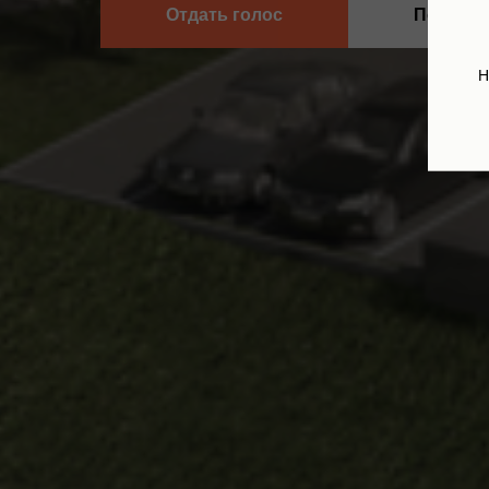
Отдать голос
Подроб
Н