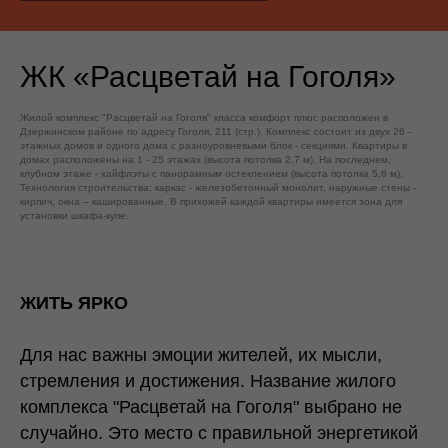
ЖК «Расцветай на Гоголя»
Жилой комплекс "Расцветай на Гоголя" класса комфорт плюс расположен в
Дзержинском районе по адресу Гоголя, 211 (стр.). Комплекс состоит из двух 26 -
этажных домов и одного дома с разноуровневыми блок - секциями. Квартиры в
домах расположены на 1 - 25 этажах (высота потолка 2,7 м). На последнем,
клубном этаже - хайфлэты с панорамным остеклением (высота потолка 5,6 м).
Технология строительства: каркас - железобетонный монолит, наружные стены -
кирпич, окна – кашированные. В прихожей каждой квартиры имеется зона для
установки шкафа-купе.
ЖИТЬ ЯРКО
Для нас важны эмоции жителей, их мысли,
стремления и достижения. Название жилого
комплекса "Расцветай на Гоголя" выбрано не
случайно. Это место с правильной энергетикой